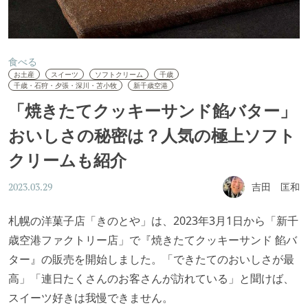
食べる
お土産
スイーツ
ソフトクリーム
千歳
千歳・石狩・夕張・深川・苫小牧
新千歳空港
「焼きたてクッキーサンド餡バター」
おいしさの秘密は？人気の極上ソフト
クリームも紹介
吉田 匡和
2023.03.29
札幌の洋菓子店「きのとや」は、2023年3月1日から「新千
歳空港ファクトリー店」で『焼きたてクッキーサンド 餡バ
ター』の販売を開始しました。「できたてのおいしさが最
高」「連日たくさんのお客さんが訪れている」と聞けば、
スイーツ好きは我慢できません。