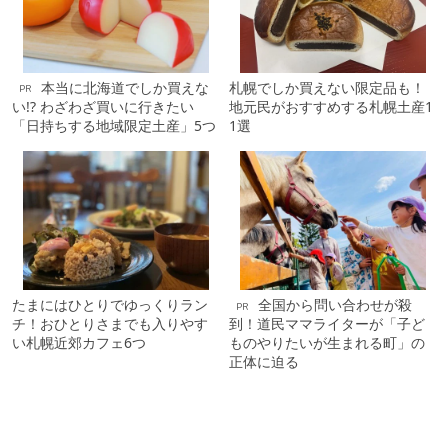
本当に北海道でしか買えな
札幌でしか買えない限定品も！
PR
い!? わざわざ買いに行きたい
地元民がおすすめする札幌土産1
「日持ちする地域限定土産」5つ
1選
たまにはひとりでゆっくりラン
全国から問い合わせが殺
PR
チ！おひとりさまでも入りやす
到！道民ママライターが「子ど
い札幌近郊カフェ6つ
ものやりたいが生まれる町」の
正体に迫る