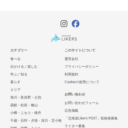
カテゴリー
このサイトについて
食べる
運営会社
出かける／楽しむ
プライバシーポリシー
学ぶ／知る
利用規約
暮らす
Cookieの使用について
エリア
お問い合わせ
旭川・富良野・士別
お問い合わせフォーム
函館・松前・檜山
広告掲載
小樽・ニセコ・積丹
「北海道Likers POST」投稿者募集
千歳・石狩・夕張・深川・苫小牧
ライター募集