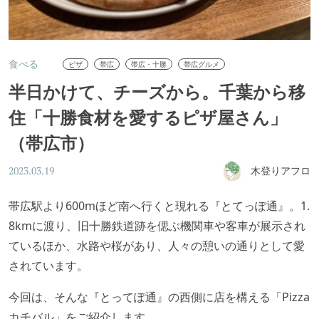
食べる
ピザ
帯広
帯広・十勝
帯広グルメ
半日かけて、チーズから。千葉から移
住「十勝食材を愛するピザ屋さん」
（帯広市）
木登りアフロ
2023.03.19
帯広駅より600mほど南へ行くと現れる『とてっぽ通』。1.
8kmに渡り、旧十勝鉄道跡を偲ぶ機関車や客車が展示され
ているほか、水路や桜があり、人々の憩いの通りとして愛
されています。
今回は、そんな『とってぽ通』の西側に店を構える「Pizza
カチバル」をご紹介します。