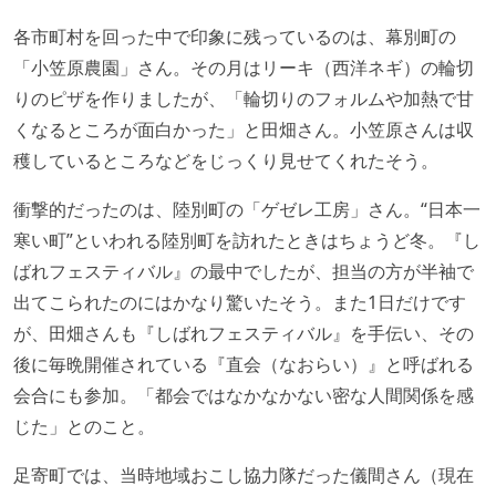
各市町村を回った中で印象に残っているのは、幕別町の
「小笠原農園」さん。その月はリーキ（西洋ネギ）の輪切
りのピザを作りましたが、「輪切りのフォルムや加熱で甘
くなるところが面白かった」と田畑さん。小笠原さんは収
穫しているところなどをじっくり見せてくれたそう。
衝撃的だったのは、陸別町の「ゲゼレ工房」さん。“日本一
寒い町”といわれる陸別町を訪れたときはちょうど冬。『し
ばれフェスティバル』の最中でしたが、担当の方が半袖で
出てこられたのにはかなり驚いたそう。また1日だけです
が、田畑さんも『しばれフェスティバル』を手伝い、その
後に毎晩開催されている『直会（なおらい）』と呼ばれる
会合にも参加。「都会ではなかなかない密な人間関係を感
じた」とのこと。
足寄町では、当時地域おこし協力隊だった儀間さん（現在