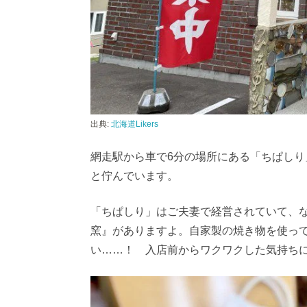
出典:
北海道Likers
網走駅から車で6分の場所にある「ちぱし
と佇んでいます。
「ちぱしり」はご夫妻で経営されていて、
窯』がありますよ。自家製の焼き物を使っ
い……！ 入店前からワクワクした気持ち