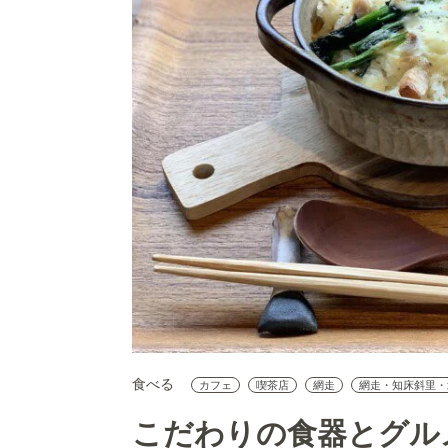
食べる
カフェ
喫茶店
網走
網走・知床斜里・
こだわりの食器とグル