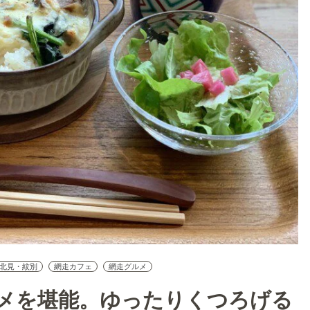
北見・紋別
網走カフェ
網走グルメ
メを堪能。ゆったりくつろげる