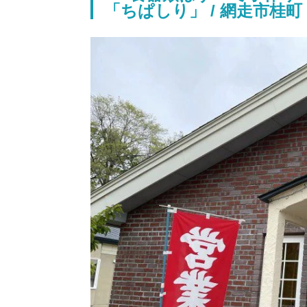
「ちぱしり」 / 網走市桂町