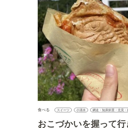
食べる
スイーツ
小清水
網走・知床斜里・北見・
おこづかいを握って行