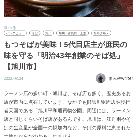
食べる
インタビュー
そば
旭川
旭川・富良野・士別
旭川グルメ
もつそばが美味！5代目店主が庶民の
味を守る「明治43年創業のそば処」
【旭川市】
まみ@writer
2022.08.24
ラーメン店の多い町・旭川は、そば店も多く、歴史あるお
店が市内に点在しています。なかでもJR旭川駅周辺や歩行
者天国である「旭川平和通買物公園」周辺には、ラーメン
店と同じくらいそば店があるんです。旭川は、江丹別やそ
ばの生産量が全国一の幌加内など、そばの原料に恵まれた
土地だからなのかもしれません。