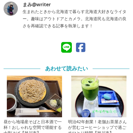
まみ@writer
生まれたときから北海道で暮らす北海道大好きなライタ
ー。趣味はアウトドアとカメラ。北海道民も北海道の良
さを再確認できる記事を執筆します！
あわせて読みたい
昼から地場産そばと日本酒で一
明治42年創業！老舗お茶屋さん
杯！おしゃれな空間で堪能する
が営むコーヒーショップで過ご
十割そば【旭川市】
すひとり時間【旭川市】