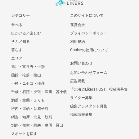
カテゴリー
このサイトについて
食べる
運営会社
出かける／楽しむ
プライバシーポリシー
学ぶ／知る
利用規約
暮らす
Cookieの使用について
エリア
お問い合わせ
旭川・富良野・士別
お問い合わせフォーム
函館・松前・檜山
広告掲載
小樽・ニセコ・積丹
「北海道Likers POST」投稿者募集
千歳・石狩・夕張・深川・苫小牧
ライター募集
洞爺・室蘭・えりも
編集アシスタント募集
稚内・留萌・音威子府
掲載情報募集
網走・知床・北見・紋別
釧路・根室・阿寒・摩周・羅臼
スポットを探す