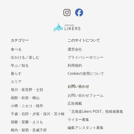
カテゴリー
このサイトについて
食べる
運営会社
出かける／楽しむ
プライバシーポリシー
学ぶ／知る
利用規約
暮らす
Cookieの使用について
エリア
お問い合わせ
旭川・富良野・士別
お問い合わせフォーム
函館・松前・檜山
広告掲載
小樽・ニセコ・積丹
「北海道Likers POST」投稿者募集
千歳・石狩・夕張・深川・苫小牧
ライター募集
洞爺・室蘭・えりも
編集アシスタント募集
稚内・留萌・音威子府