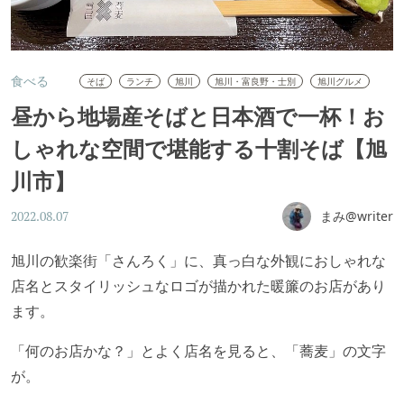
食べる
そば
ランチ
旭川
旭川・富良野・士別
旭川グルメ
昼から地場産そばと日本酒で一杯！お
しゃれな空間で堪能する十割そば【旭
川市】
まみ@writer
2022.08.07
旭川の歓楽街「さんろく」に、真っ白な外観におしゃれな
店名とスタイリッシュなロゴが描かれた暖簾のお店があり
ます。
「何のお店かな？」とよく店名を見ると、「蕎麦」の文字
が。