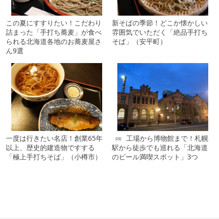
この夏にすすりたい！こだわり
新そばの季節！どこか懐かしい
詰まった「手打ち蕎麦」が食べ
雰囲気でいただく「絶品手打ち
られる北海道各地のお蕎麦屋さ
そば」（安平町）
ん9選
一度は行きたい名店！創業65年
工場から博物館まで！札幌
PR
以上、歴史的建造物ですする
駅から徒歩でも巡れる「北海道
「極上手打ちそば」（小樽市）
のビール満喫スポット」3つ