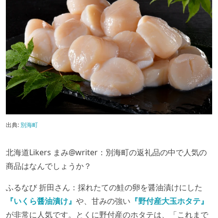
出典:
別海町
北海道Likers まみ@writer：別海町の返礼品の中で人気の
商品はなんでしょうか？
ふるなび 折田さん：採れたての鮭の卵を醤油漬けにした
『いくら醤油漬け』
や、甘みの強い
『野付産大玉ホタテ』
が非常に人気です。とくに野付産のホタテは、「これまで