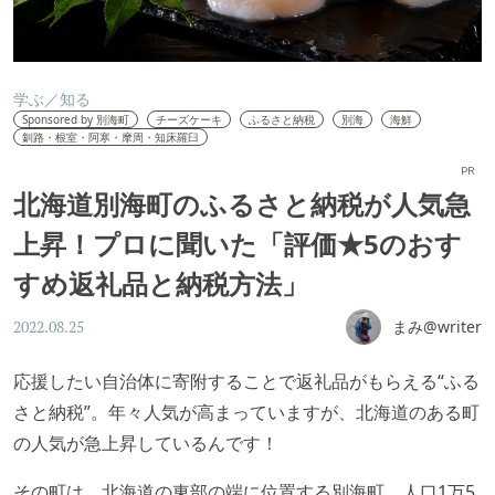
学ぶ／知る
Sponsored by 別海町
チーズケーキ
ふるさと納税
別海
海鮮
釧路・根室・阿寒・摩周・知床羅臼
PR
北海道別海町のふるさと納税が人気急
上昇！プロに聞いた「評価★5のおす
すめ返礼品と納税方法」
まみ@writer
2022.08.25
応援したい自治体に寄附することで返礼品がもらえる“ふる
さと納税”。年々人気が高まっていますが、北海道のある町
の人気が急上昇しているんです！
その町は、北海道の東部の端に位置する別海町。人口1万5,