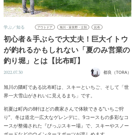
学ぶ／知る
アウトドア
旭川・富良野・士別
比布
初心者＆手ぶらで大丈夫！巨大イトウ
が釣れるかもしれない「夏のみ営業の
釣り堀」とは【比布町】
都良（TORA）
2022.07.30
旭川の隣町である比布町は、スキーといちご、そして「世
界一大雪山がきれいに見えるまち」です。
初夏は町内の8軒ほどの農家さんで体験できる“いちご狩
り”、冬は道北一広大なゲレンデに、9コースもの多彩なコ
ースが整備された『ぴっぷスキー場』で、スキーやスノー
ボードなどのウインタースポーツが楽しめます。