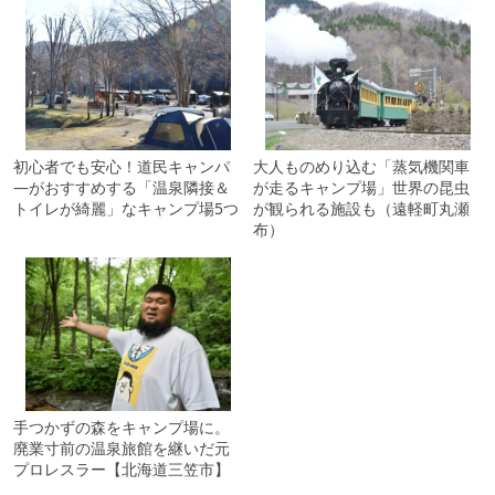
初心者でも安心！道民キャンパ
大人ものめり込む「蒸気機関車
―がおすすめする「温泉隣接＆
が走るキャンプ場」世界の昆虫
トイレが綺麗」なキャンプ場5つ
が観られる施設も（遠軽町丸瀬
布）
手つかずの森をキャンプ場に。
廃業寸前の温泉旅館を継いだ元
プロレスラー【北海道三笠市】