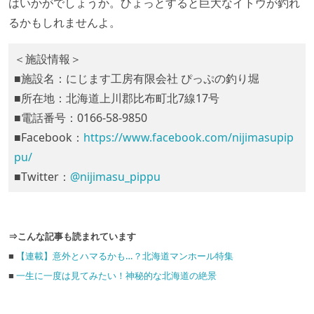
はいかがでしょうか。ひょっとすると巨大なイトウが釣れ
るかもしれませんよ。
＜施設情報＞
■施設名：にじます工房有限会社 ぴっぷの釣り堀
■所在地：北海道上川郡比布町北7線17号
■電話番号：0166-58-9850
■Facebook：
https://www.facebook.com/nijimasupip
pu/
■Twitter：
@nijimasu_pippu
⇒こんな記事も読まれています
■
【連載】意外とハマるかも…？北海道マンホール特集
■
一生に一度は見てみたい！神秘的な北海道の絶景