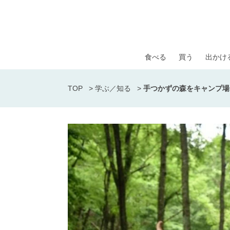
食べる
買う
出かけ
TOP
>
学ぶ／知る
>
手つかずの森をキャンプ場