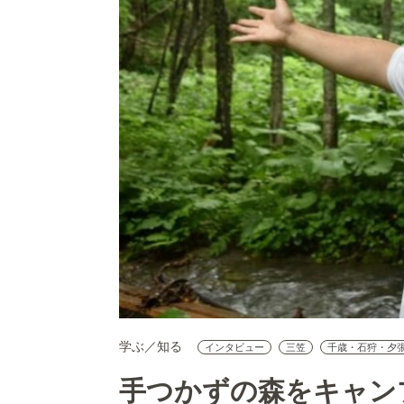
学ぶ／知る
インタビュー
三笠
千歳・石狩・夕
手つかずの森をキャン