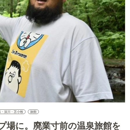
張・深川・苫小牧
旅館
プ場に。廃業寸前の温泉旅館を