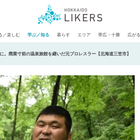
る／楽しむ
学ぶ／知る
暮らす
エリア
帯広・十勝
広が
に。廃業寸前の温泉旅館を継いだ元プロレスラー【北海道三笠市】