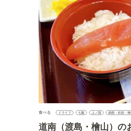
食べる
ドライブ
七飯
上ノ国
函館・松前・檜
道南（渡島・檜山）の