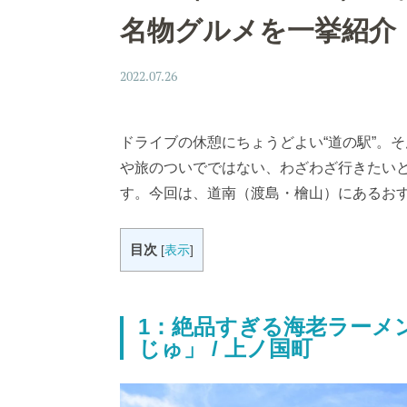
名物グルメを一挙紹介【
2022.07.26
ドライブの休憩にちょうどよい“道の駅”。
や旅のついでではない、わざわざ行きたい
す。今回は、道南（渡島・檜山）にあるお
目次
[
表示
]
1：絶品すぎる海老ラーメ
じゅ」 / 上ノ国町