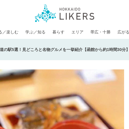
る／楽しむ
学ぶ／知る
暮らす
エリア
帯広・十勝
広が
道の駅5選！見どころと名物グルメを一挙紹介【函館から約1時間30分