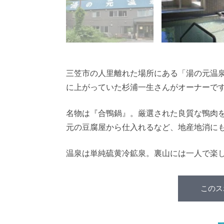
三笠市の人里離れた場所にある「湯の元温
に上がっていた杉浦一生さんがオーナーで
名物は『合鴨鍋』。厳選された良質な鴨肉
元の豆腐屋から仕入れるなど、地産地消に
温泉は単純硫黄冷鉱泉。裏山には一人で楽
このス