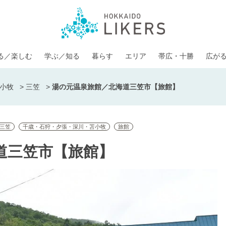
る／楽しむ
学ぶ／知る
暮らす
エリア
帯広・十勝
広が
小牧
>
三笠
>
湯の元温泉旅館／北海道三笠市【旅館】
三笠
千歳・石狩・夕張・深川・苫小牧
旅館
道三笠市【旅館】