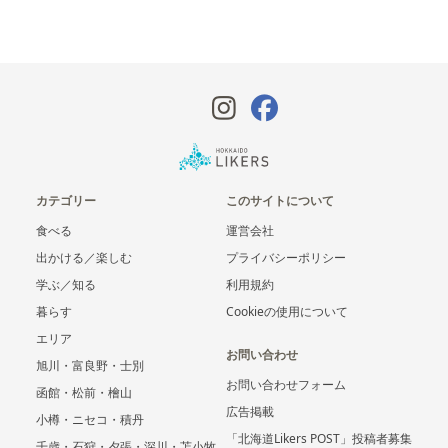
カテゴリー
このサイトについて
食べる
運営会社
出かける／楽しむ
プライバシーポリシー
学ぶ／知る
利用規約
暮らす
Cookieの使用について
エリア
お問い合わせ
旭川・富良野・士別
お問い合わせフォーム
函館・松前・檜山
広告掲載
小樽・ニセコ・積丹
「北海道Likers POST」投稿者募集
千歳・石狩・夕張・深川・苫小牧