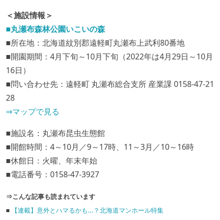
＜施設情報＞
■丸瀬布森林公園いこいの森
■所在地：北海道紋別郡遠軽町丸瀬布上武利80番地
■開園期間：4月下旬～10月下旬（2022年は4月29日～10月
16日）
■問い合わせ先：遠軽町 丸瀬布総合支所 産業課 0158-47-21
28
⇒マップで見る
■施設名：丸瀬布昆虫生態館
■開館時間：4～10月／9～17時、11～3月／10～16時
■休館日：火曜、年末年始
■電話番号：0158-47-3927
⇒こんな記事も読まれています
■
【連載】意外とハマるかも…？北海道マンホール特集