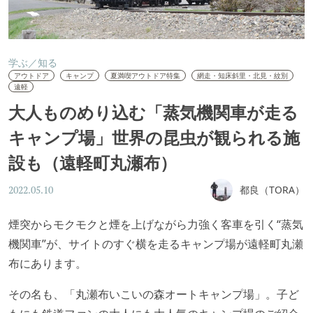
学ぶ／知る
アウトドア
キャンプ
夏満喫アウトドア特集
網走・知床斜里・北見・紋別
遠軽
大人ものめり込む「蒸気機関車が走る
キャンプ場」世界の昆虫が観られる施
設も（遠軽町丸瀬布）
都良（TORA）
2022.05.10
煙突からモクモクと煙を上げながら力強く客車を引く“蒸気
機関車”が、サイトのすぐ横を走るキャンプ場が遠軽町丸瀬
布にあります。
その名も、「丸瀬布いこいの森オートキャンプ場」。子ど