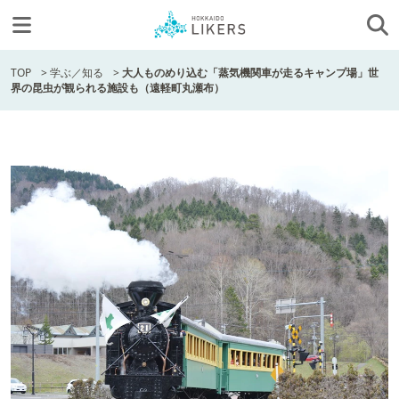
TOP
>
学ぶ／知る
>
大人ものめり込む「蒸気機関車が走るキャンプ場」世
界の昆虫が観られる施設も（遠軽町丸瀬布）