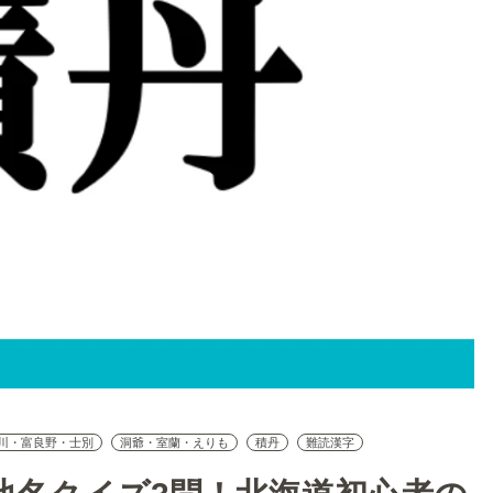
川・富良野・士別
洞爺・室蘭・えりも
積丹
難読漢字