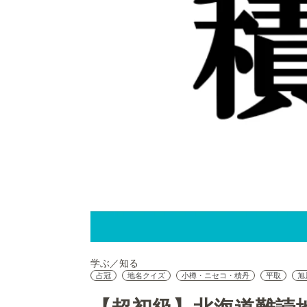
学ぶ／知る
占冠
地名クイズ
小樽・ニセコ・積丹
平取
旭