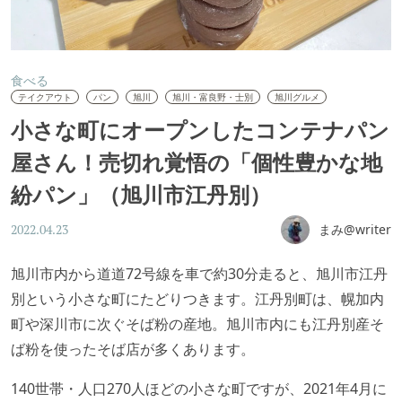
食べる
テイクアウト
パン
旭川
旭川・富良野・士別
旭川グルメ
小さな町にオープンしたコンテナパン
屋さん！売切れ覚悟の「個性豊かな地
紛パン」（旭川市江丹別）
まみ@writer
2022.04.23
旭川市内から道道72号線を車で約30分走ると、旭川市江丹
別という小さな町にたどりつきます。江丹別町は、幌加内
町や深川市に次ぐそば粉の産地。旭川市内にも江丹別産そ
ば粉を使ったそば店が多くあります。
140世帯・人口270人ほどの小さな町ですが、2021年4月に