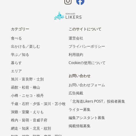
カテゴリー
このサイトについて
食べる
運営会社
出かける／楽しむ
プライバシーポリシー
学ぶ／知る
利用規約
暮らす
Cookieの使用について
エリア
お問い合わせ
旭川・富良野・士別
お問い合わせフォーム
函館・松前・檜山
広告掲載
小樽・ニセコ・積丹
「北海道Likers POST」投稿者募集
千歳・石狩・夕張・深川・苫小牧
ライター募集
洞爺・室蘭・えりも
編集アシスタント募集
稚内・留萌・音威子府
掲載情報募集
網走・知床・北見・紋別