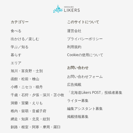
カテゴリー
このサイトについて
食べる
運営会社
出かける／楽しむ
プライバシーポリシー
学ぶ／知る
利用規約
暮らす
Cookieの使用について
エリア
お問い合わせ
旭川・富良野・士別
お問い合わせフォーム
函館・松前・檜山
広告掲載
小樽・ニセコ・積丹
「北海道Likers POST」投稿者募集
千歳・石狩・夕張・深川・苫小牧
ライター募集
洞爺・室蘭・えりも
編集アシスタント募集
稚内・留萌・音威子府
掲載情報募集
網走・知床・北見・紋別
釧路・根室・阿寒・摩周・羅臼