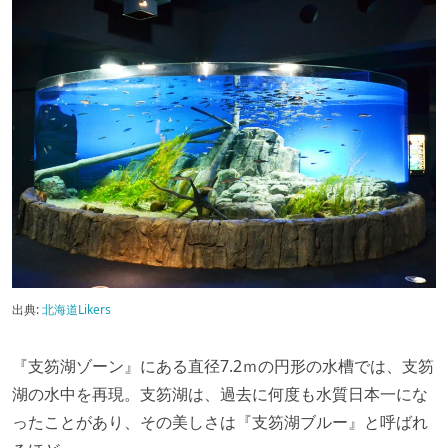
出典:
北海道Likers
『支笏湖ゾーン』にある直径7.2ｍの円形の水槽では、支笏
湖の水中を再現。支笏湖は、過去に何度も水質日本一にな
ったことがあり、その美しさは『支笏湖ブルー』と呼ばれ