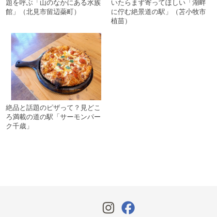
題を呼ぶ「山のなかにある水族
いたらまず寄ってほしい「湖畔
館」（北見市留辺蘂町）
に佇む絶景道の駅」（苫小牧市
植苗）
絶品と話題のピザって？見どこ
ろ満載の道の駅「サーモンパー
ク千歳」