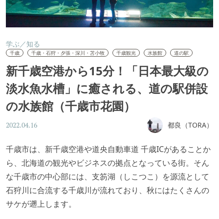
学ぶ／知る
千歳
千歳・石狩・夕張・深川・苫小牧
千歳観光
水族館
道の駅
新千歳空港から15分！「日本最大級の
淡水魚水槽」に癒される、道の駅併設
の水族館（千歳市花園）
都良（TORA）
2022.04.16
千歳市は、新千歳空港や道央自動車道 千歳ICがあることか
ら、北海道の観光やビジネスの拠点となっている街。そん
な千歳市の中心部には、支笏湖（しこつこ）を源流として
石狩川に合流する千歳川が流れており、秋にはたくさんの
サケが遡上します。