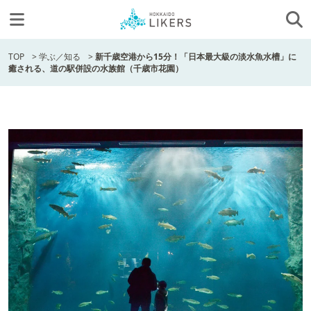
TOP
>
学ぶ／知る
>
新千歳空港から15分！「日本最大級の淡水魚水槽」に
癒される、道の駅併設の水族館（千歳市花園）