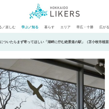
る／楽しむ
学ぶ／知る
暮らす
エリア
帯広・十勝
広が
についたらまず寄ってほしい「湖畔に佇む絶景道の駅」（苫小牧市植苗