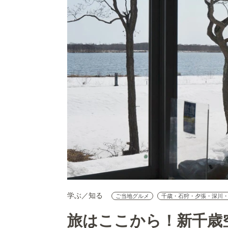
学ぶ／知る
ご当地グルメ
千歳・石狩・夕張・深川
旅はここから！新千歳