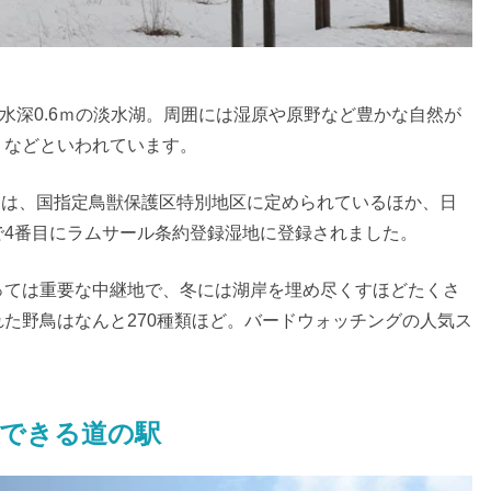
平均水深0.6ｍの淡水湖。周囲には湿原や原野など豊かな自然が
」などといわれています。
周囲は、国指定鳥獣保護区特別地区に定められているほか、日
で4番目にラムサール条約登録湿地に登録されました。
っては重要な中継地で、冬には湖岸を埋め尽くすほどたくさ
た野鳥はなんと270種類ほど。バードウォッチングの人気ス
できる道の駅