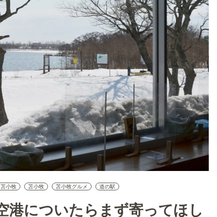
・苫小牧
苫小牧
苫小牧グルメ
道の駅
空港についたらまず寄ってほし