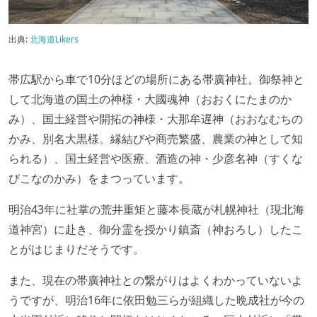
出典:
北海道Likers
帯広駅から車で10分ほどの場所にある帯廣神社。御祭神と
して北海道の国土の神様・大國魂神（おおくにたまのか
み）、国土経営や開拓の神様・大那牟遅神（おおなむちの
かみ、別名大黒様。縁結びや商売繁盛、農業の神として知
られる）、国土経営や医療、酒造の神・少彦名神（すくな
びこなのかみ）をまつっています。
明治43年に社掌の荒井重矩と藤本長蔵が札幌神社（現北海
道神宮）に赴き、御分霊を授かり鎮斎（神おろし）したこ
とがはじまりだそうです。
また、現在の帯廣神社との繋がりはよくわかっていないよ
うですが、明治16年に依田勉三らが組織した晩成社が今の