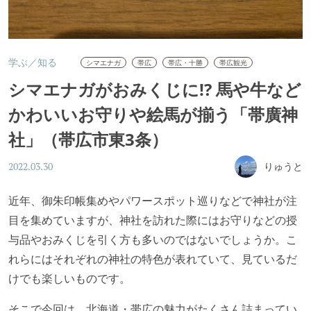
学ぶ／知る
シマエナガ
帯広
帯広・十勝
帯広観光
シマエナガがおみくじに!? 馬や牛など
かわいいお守りや絵馬が揃う「帯廣神
社」（帯広市東3条）
りゅうと
2022.03.30
近年、御朱印帳集めやパワースポット巡りなどで神社が注
目を集めていますが、神社を訪れた際にはお守りなどの授
与品やおみくじを引く方も多いのではないでしょうか。こ
れらにはそれぞれの神社の特色が表れていて、見ているだ
けでも楽しいものです。
そこで今回は、北海道・帯広の魅力がたくさん詰まってい