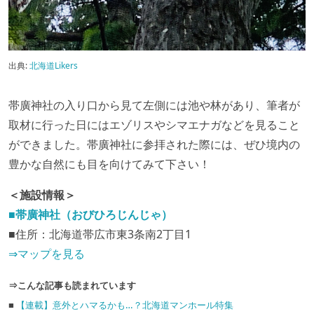
出典:
北海道Likers
帯廣神社の入り口から見て左側には池や林があり、筆者が
取材に行った日にはエゾリスやシマエナガなどを見ること
ができました。帯廣神社に参拝された際には、ぜひ境内の
豊かな自然にも目を向けてみて下さい！
＜施設情報＞
■帯廣神社（おびひろじんじゃ）
■住所：北海道帯広市東3条南2丁目1
⇒マップを見る
⇒こんな記事も読まれています
■
【連載】意外とハマるかも…？北海道マンホール特集