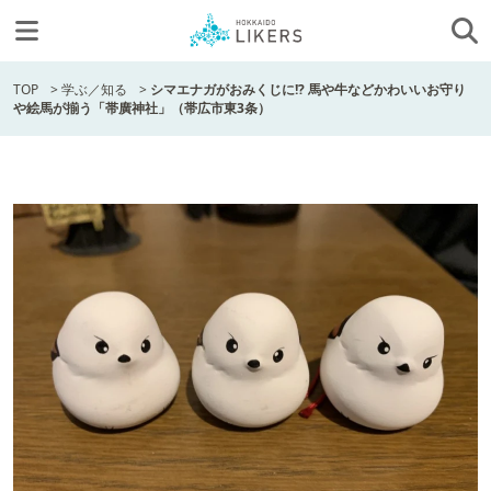
TOP
>
学ぶ／知る
>
シマエナガがおみくじに!? 馬や牛などかわいいお守り
や絵馬が揃う「帯廣神社」（帯広市東3条）