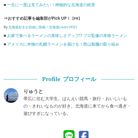
■
一生に一度は見てみたい！神秘的な北海道の絶景
⇒おすすめ記事を編集部がPick UP！
【PR】
By
北海道好きが自由に投稿！北海道Likers POST
■
お家で食べるラーメンの美味しさアップ!? プロ監修の本格ラーメン
■
アメリカに本物の札幌ラーメンを届ける！西山製麺の取り組み
プロフィール
Profile
りゅうと
帯広に住む大学生。ばんえい競馬・旅行・おいしいも
の・きれいなものが好き。北海道に来てから食べ過ぎ・
遊びすぎになっている。