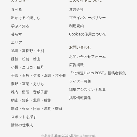
カテゴリー
このサイトについて
食べる
運営会社
出かける／楽しむ
プライバシーポリシー
学ぶ／知る
利用規約
暮らす
Cookieの使用について
エリア
お問い合わせ
旭川・富良野・士別
お問い合わせフォーム
函館・松前・檜山
広告掲載
小樽・ニセコ・積丹
「北海道Likers POST」投稿者募集
千歳・石狩・夕張・深川・苫小牧
ライター募集
洞爺・室蘭・えりも
編集アシスタント募集
稚内・留萌・音威子府
掲載情報募集
網走・知床・北見・紋別
釧路・根室・阿寒・摩周・羅臼
スポットを探す
情熱の仕事人
© 北海道Likers 2022 All Rights Reserved.