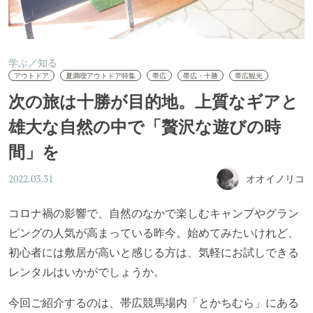
学ぶ／知る
アウトドア
夏満喫アウトドア特集
帯広
帯広・十勝
帯広観光
次の旅は十勝が目的地。上質なギアと
雄大な自然の中で「贅沢な遊びの時
間」を
オオイノリコ
2022.03.31
コロナ禍の影響で、自然のなかで楽しむキャンプやグラン
ピングの人気が高まっている昨今。始めてみたいけれど、
初心者には敷居が高いと感じる方は、気軽にお試しできる
レンタルはいかがでしょうか。
今回ご紹介するのは、帯広競馬場内「とかちむら」にある