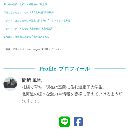
海の魚の名前（上級）～回答編～ / 網走市
日高のさかなたち ハタハタ1 / 北海道日高振興局
ハタハタ：はたはた刺し網漁業（日本海） / マリンネット北海道
ハタハタ［鰰］ / 北海道 水産林務部 水産経営課
はたはた｜北海道のさかな / 北海道ぎょれん
【画像】ドリームドリーム、rogue / PIXTA（ピクスタ）
プロフィール
Profile
間所 風地
札幌で育ち、現在は室蘭に住む道産子大学生。
北海道の様々な魅力や情報を皆様に伝えていけるよう頑
張ります。