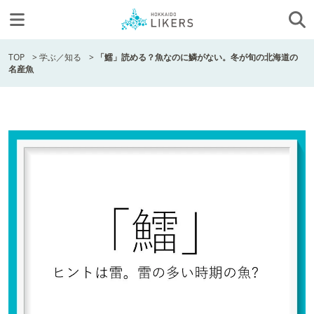
TOP
>
学ぶ／知る
>
「鱩」読める？魚なのに鱗がない。冬が旬の北海道の
名産魚