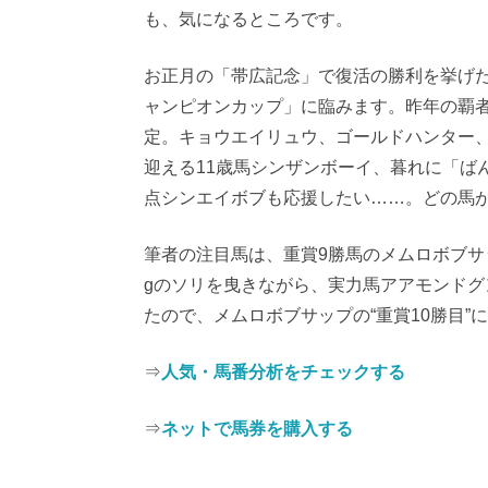
も、気になるところです。
お正月の「帯広記念」で復活の勝利を挙げ
ャンピオンカップ」に臨みます。昨年の覇者
定。キョウエイリュウ、ゴールドハンター、
迎える11歳馬シンザンボーイ、暮れに「ば
点シンエイボブも応援したい……。どの馬
筆者の注目馬は、重賞9勝馬のメムロボブサ
gのソリを曳きながら、実力馬アアモンド
たので、メムロボブサップの“重賞10勝目”
⇒
人気・馬番分析をチェックする
⇒
ネットで馬券を購入する