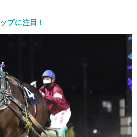
ップに注目！