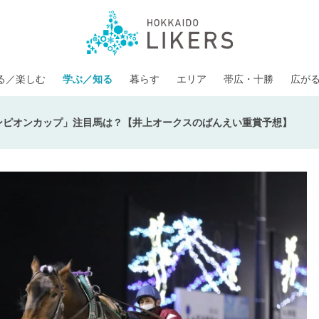
る／楽しむ
学ぶ／知る
暮らす
エリア
帯広・十勝
広が
ャンピオンカップ」注目馬は？【井上オークスのばんえい重賞予想】