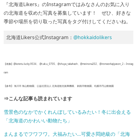
『北海道Likers』のInstagramではみなさんのお気に入り
の北海道を収めた写真を募集しています！ ぜひ、好きな
季節や場所を切り取った写真をタグ付けしてくださいね。
北海道Likers公式Instagram：
@hokkaidolikers
【画像】@kotetu.lucky.9534、 @t.ak.u_0705、@shuya_takahash、@meinona202、@ironworkajiyason_2 – Instag
ram
【参考】 旭川市 旭山動物園、公益社団法人 北海道観光振興機構、 釧路市動物園、札幌市円山動物園
⇒こんな記事も読まれています
雪景色のなかでかくれんぼしているみたい！冬に出会える
「北海道のかわいい動物たち」
まんまるでフワフワ。大福みたい…可愛さ悶絶級の「北海