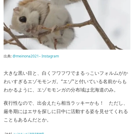
出典:
@meinona2021– Instagram
大きな黒い目と、白くフワフワでまるっこいフォルムがか
わいすぎるエゾモモンガ。“エゾ”と付いている名前からも
わかるように、エゾモモンガの分布域は北海道のみ。
夜行性なので、出会えたら相当ラッキーかも！ ただし、
厳冬期にはエサを探しに日中に活動する姿を見せてくれる
こともあるんだとか。
【参考】
エゾモモンガ / 釧路市動物園