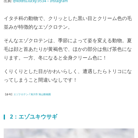
出典:
@kotetu.lucky.9534 – Instagram
イタチ科の動物で、クリッとした黒い目とクリーム色の毛
並みが特徴的なエゾクロテン。
そんなエゾクロテンは、季節によって姿を変える動物。夏
毛は顔と首あたりが黄褐色で、ほかの部分は焦げ茶色にな
ります。一方、冬になると全身クリーム色に！
くりくりとした目がかわいらしく、遭遇したらトリコにな
ってしまうこと間違いなしです！
【参考】
エゾクロテン / 旭川市 旭山動物園
2：エゾユキウサギ