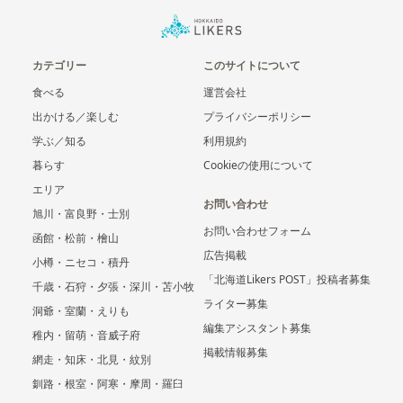
カテゴリー
このサイトについて
食べる
運営会社
出かける／楽しむ
プライバシーポリシー
学ぶ／知る
利用規約
暮らす
Cookieの使用について
エリア
お問い合わせ
旭川・富良野・士別
お問い合わせフォーム
函館・松前・檜山
広告掲載
小樽・ニセコ・積丹
「北海道Likers POST」投稿者募集
千歳・石狩・夕張・深川・苫小牧
ライター募集
洞爺・室蘭・えりも
編集アシスタント募集
稚内・留萌・音威子府
掲載情報募集
網走・知床・北見・紋別
釧路・根室・阿寒・摩周・羅臼