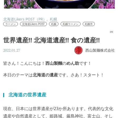
北海道Likers POST（PR）
札幌
ラーメン
北海道Likers POST
札幌
札幌ラーメン
札幌市
PR
世界遺産!! 北海道遺産!! 食の遺産!!
西山製麺株式会社
2022.01.27
皆さん！こんにちは！
西山製麵
の
めん助
です！
本日のテーマは
北海道の遺産
です。さあ！スタート！
北海道の世界遺産
現在、日本には世界遺産が23か所あります。代表的な文化
遺産や自然遺産として、姫路城、厳島神社、富士山、そし