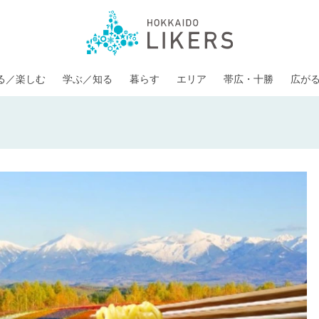
る／楽しむ
学ぶ／知る
暮らす
エリア
帯広・十勝
広が