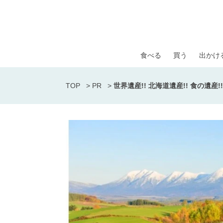
食べる
買う
出かけ
TOP
>
PR
>
世界遺産!! 北海道遺産!! 食の遺産!!