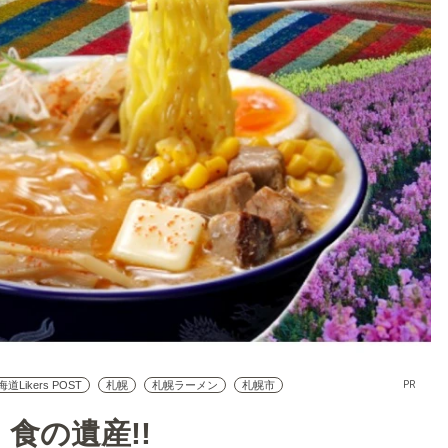
PR
道Likers POST
札幌
札幌ラーメン
札幌市
 食の遺産!!