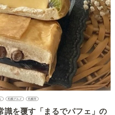
ェ
札幌グルメ
札幌市
常識を覆す「まるでパフェ」の