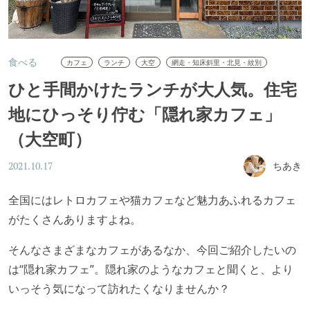
食べる
カフェ
ランチ
大空
網走・知床斜里・北見・紋別
ひと手間かけたランチが大人気。住宅
地にひっそり佇む「隠れ家カフェ」
（大空町）
ちあき
2021.10.17
全国にはレトロカフェや猫カフェなど魅力あふれるカフェ
がたくさんありますよね。
そんなさまざまなカフェがあるなか、今回ご紹介したいの
は
“
隠れ家カフェ
”
。隠れ家のようなカフェと聞くと、より
いっそう気になって訪れたくなりませんか？