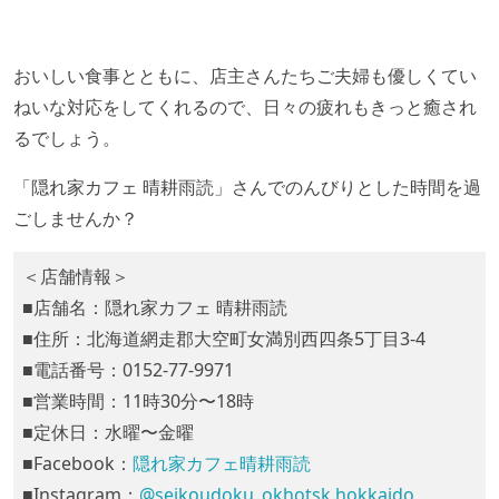
おいしい食事とともに、店主さんたちご夫婦も優しくてい
ねいな対応をしてくれるので、日々の疲れもきっと癒され
るでしょう。
「隠れ家カフェ 晴耕雨読」さんでのんびりとした時間を過
ごしませんか？
＜店舗情報＞
■
店舗名：隠れ家カフェ 晴耕雨読
■
住所：北海道網走郡大空町女満別西四条
5
丁目
3-4
■
電話番号：
0152-77-9971
■
営業時間：
11
時
30
分〜
18
時
■
定休日：水曜〜金曜
■Facebook
：
隠れ家カフェ晴耕雨読
■Instagram
：
@seikoudoku_okhotsk.hokkaido