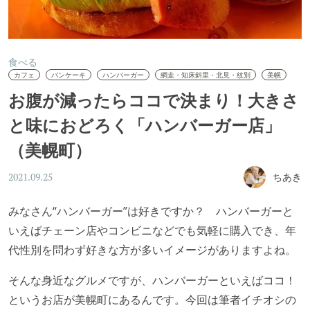
食べる
カフェ
パンケーキ
ハンバーガー
網走・知床斜里・北見・紋別
美幌
お腹が減ったらココで決まり！大きさ
と味におどろく「ハンバーガー店」
（美幌町）
ちあき
2021.09.25
みなさん
“
ハンバーガー
”
は好きですか？
ハンバーガーと
いえばチェーン店やコンビニなどでも気軽に購入でき、年
代性別を問わず好きな方が多いイメージがありますよね。
そんな身近なグルメですが、ハンバーガーといえばココ！
というお店が美幌町にあるんです。
今回は筆者イチオシの