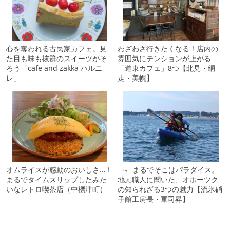
心を奪われる古民家カフェ。見
わざわざ行きたくなる！店内の
た目も味も抜群のスイーツがそ
雰囲気にテンションが上がる
ろう「cafe and zakka ハルニ
「道東カフェ」8つ【北見・網
レ」
走・美幌】
オムライスが感動のおいしさ…！
まるでそこはパラダイス。
PR
まるでタイムスリップしたみた
地元職人に聞いた、オホーツク
いなレトロ喫茶店（中標津町）
の知られざる3つの魅力【流氷硝
子館工房長・軍司昇】