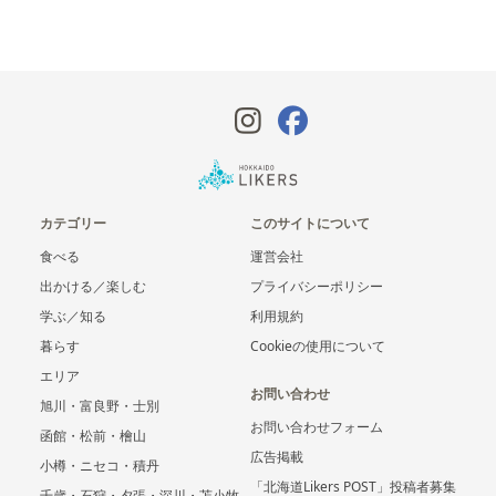
カテゴリー
このサイトについて
食べる
運営会社
出かける／楽しむ
プライバシーポリシー
学ぶ／知る
利用規約
暮らす
Cookieの使用について
エリア
お問い合わせ
旭川・富良野・士別
お問い合わせフォーム
函館・松前・檜山
広告掲載
小樽・ニセコ・積丹
「北海道Likers POST」投稿者募集
千歳・石狩・夕張・深川・苫小牧