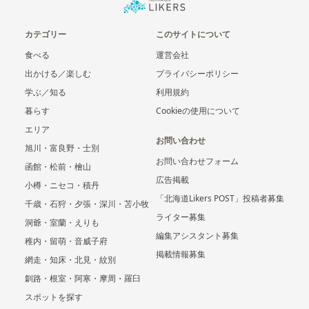
カテゴリー
このサイトについて
食べる
運営会社
出かける／楽しむ
プライバシーポリシー
学ぶ／知る
利用規約
暮らす
Cookieの使用について
エリア
お問い合わせ
旭川・富良野・士別
お問い合わせフォーム
函館・松前・檜山
広告掲載
小樽・ニセコ・積丹
「北海道Likers POST」投稿者募集
千歳・石狩・夕張・深川・苫小牧
ライター募集
洞爺・室蘭・えりも
編集アシスタント募集
稚内・留萌・音威子府
掲載情報募集
網走・知床・北見・紋別
釧路・根室・阿寒・摩周・羅臼
スポットを探す