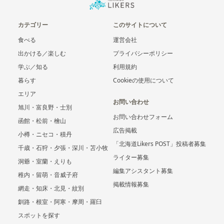
カテゴリー
このサイトについて
食べる
運営会社
出かける／楽しむ
プライバシーポリシー
学ぶ／知る
利用規約
暮らす
Cookieの使用について
エリア
お問い合わせ
旭川・富良野・士別
お問い合わせフォーム
函館・松前・檜山
広告掲載
小樽・ニセコ・積丹
「北海道Likers POST」投稿者募集
千歳・石狩・夕張・深川・苫小牧
ライター募集
洞爺・室蘭・えりも
編集アシスタント募集
稚内・留萌・音威子府
掲載情報募集
網走・知床・北見・紋別
釧路・根室・阿寒・摩周・羅臼
スポットを探す