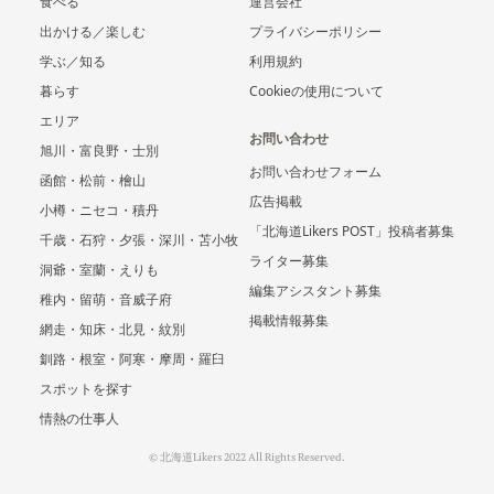
食べる
運営会社
出かける／楽しむ
プライバシーポリシー
学ぶ／知る
利用規約
暮らす
Cookieの使用について
エリア
お問い合わせ
旭川・富良野・士別
お問い合わせフォーム
函館・松前・檜山
広告掲載
小樽・ニセコ・積丹
「北海道Likers POST」投稿者募集
千歳・石狩・夕張・深川・苫小牧
ライター募集
洞爺・室蘭・えりも
編集アシスタント募集
稚内・留萌・音威子府
掲載情報募集
網走・知床・北見・紋別
釧路・根室・阿寒・摩周・羅臼
スポットを探す
情熱の仕事人
© 北海道Likers 2022 All Rights Reserved.