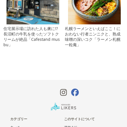
住宅展示場に訪れた人も虜に!?
札幌ラーメンといえばここ！に
長沼町の牛乳を使ったソフトク
おわない行者ニンニクと、熟成
リームが絶品「Cafestand mus
味噌の深いコク「ラーメン札幌
bu」
一粒庵」
カテゴリー
このサイトについて