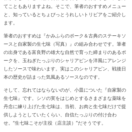
てこともありますよね。そこで、筆者のおすすめメニュー
と、知っているとちょぴっとうれしいトリビアをご紹介し
ます。
筆者のおすすめは『かみふらのポーク＆古典のステーキソ
ースと自家製の生七味（写真）』の組み合わせです。筆者
の出身である富良野の雄大な自然で育った締まりのあるポ
ークを、玉ねぎたっぷりのシャリアピンを洋風にアレンジ
したソースで味わいます。実はこのシャリアピン、戦後日
本の歴史が詰まった気風あるソースなのです。
そして、忘れてはならないのが、小皿についた『自家製の
生七味』です。シソの実をはじめとするさまざまな薬味を
丹念に練り上げた生七味は、当初、お肉と生七味だけで提
供しようとしていたくらい、自信たっぷりの付け合わ
せ。“生七味こそが主役（店主談）”だそうです。