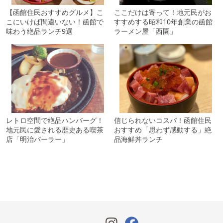
【函館住民おすすめグルメ】こ
ここだけは寄って！地元民がお
こにいけば間違いない！函館で
すすめする昭和10年創業の函館
味わう絶品ランチ9選
ラーメン屋「西園」
レトロ空間で絶品ハンバーグ！
信じられないコスパ！函館住民
地元民に愛される歴史ある喫茶
おすすめ「思わず感動する」絶
店「明治パーラー」
品海鮮丼ランチ