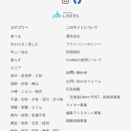
カテゴリー
このサイトについて
食べる
運営会社
出かける／楽しむ
プライバシーポリシー
学ぶ／知る
利用規約
暮らす
Cookieの使用について
エリア
お問い合わせ
旭川・富良野・士別
お問い合わせフォーム
函館・松前・檜山
広告掲載
小樽・ニセコ・積丹
「北海道Likers POST」投稿者募集
千歳・石狩・夕張・深川・苫小牧
ライター募集
洞爺・室蘭・えりも
編集アシスタント募集
稚内・留萌・音威子府
掲載情報募集
網走・知床・北見・紋別
釧路・根室・阿寒・摩周・羅臼