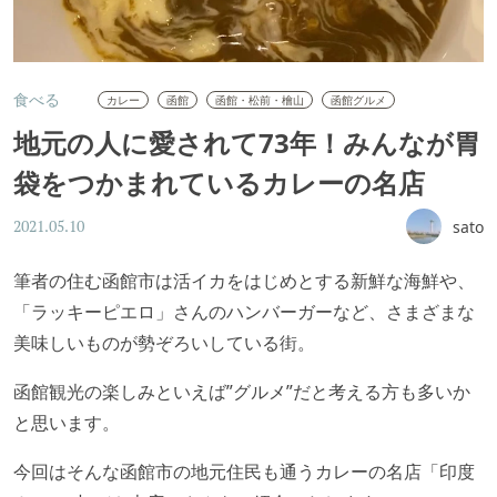
食べる
カレー
函館
函館・松前・檜山
函館グルメ
地元の人に愛されて73年！みんなが胃
袋をつかまれているカレーの名店
sato
2021.05.10
筆者の住む函館市は活イカをはじめとする新鮮な海鮮や、
「ラッキーピエロ」さんのハンバーガーなど、さまざまな
美味しいものが勢ぞろいしている街。
函館観光の楽しみといえば”グルメ”だと考える方も多いか
と思います。
今回はそんな函館市の地元住民も通うカレーの名店「印度