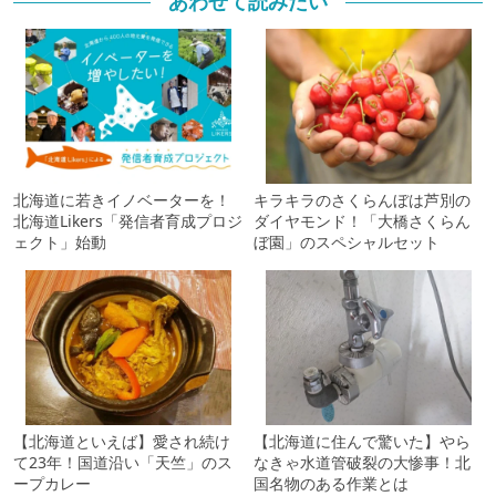
あわせて読みたい
北海道に若きイノベーターを！
キラキラのさくらんぼは芦別の
北海道Likers「発信者育成プロジ
ダイヤモンド！「大橋さくらん
ェクト」始動
ぼ園」のスペシャルセット
【北海道といえば】愛され続け
【北海道に住んで驚いた】やら
て23年！国道沿い「天竺」のス
なきゃ水道管破裂の大惨事！北
ープカレー
国名物のある作業とは