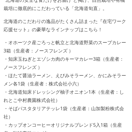
“北海道の安全な食だけをお届け”と掲げ、自然栽培や有機
栽培に徹底的にこだわっている「北海道旬直」。
北海道のこだわりの逸品がたくさん詰まった『在宅ワーク
応援セット』の豪華なラインナップはこちら！
・オホーツク産ごろっと帆立と北海道野菜のスープカレー
3箱（生産者：ノースフレンズ ）
・知床玉ねぎとエゾシカ肉のキーマカレー3箱（生産者：
ノースフレンズ ）
・ほたて醤油ラーメン、えびみそラーメン、かにみそラー
メン各1袋（生産者：株式会社小六）
・北海道知床ドレッシング柚子オニオン1本（生産者：し
れとこ中村農園株式会社）
・そばパスタタリアテッレ1袋（生産者：山加製粉株式会
社）
・カップオンコーヒーオリジナルブレンド5入1箱（生産