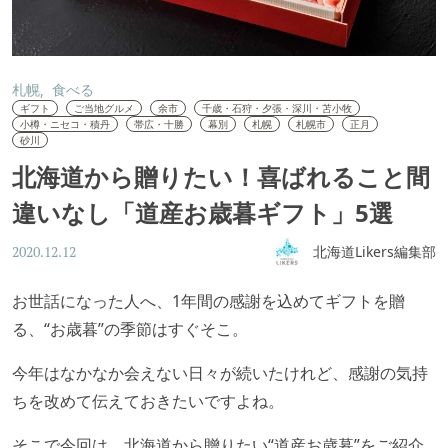
札幌
食べる
ギフト
ご当地グルメ
余市
千歳・石狩・夕張・深川・苫小牧
小樽・ニセコ・積丹
帯広・十勝
幕別
札幌
札幌市
正月
砂川
北海道から贈りたい！喜ばれること間
違いなし「道産お歳暮ギフト」5選
北海道Likers編集部
2020.12.12
お世話になった人へ、1年間の感謝を込めてギフトを贈
る、“お歳暮”の季節はすぐそこ。
今年はなかなか会えない日々が続いたけれど、感謝の気持
ちを改めて伝えておきたいですよね。
そこで今回は、北海道から贈りたい“道産お歳暮”をご紹介