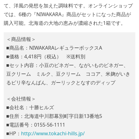
て、洋風の発想を加えた調味料です。オンラインショップ
では、6種の『NIWAKARA』商品がセットになった商品が
購入可能。北海道の大地の恵みが濃縮された1箱です。
＜商品情報＞
■商品名：NIWAKARAレギュラーボックスA
■価格：4,418円（税込） ※送料別
■セット内容：小豆のビネガー、ながいものビネガー、
豆クリーム ミルク、豆クリーム ココア、米麹がいき
るピリ辛なんばん、ガーリックとなすのディップ
＜会社情報＞
■会社名：十勝ヒルズ
■住所：北海道中川郡幕別町字日新13番地5
■電話番号：0155-56-1111
■HP：
http://www.tokachi-hills.jp/