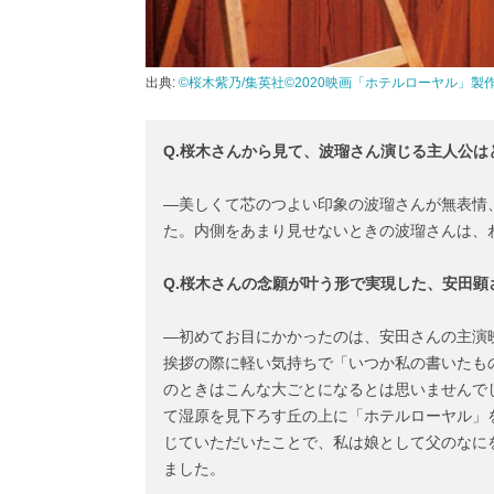
出典:
©桜木紫乃/集英社©2020映画「ホテルローヤル」製
Q.桜木さんから見て、波瑠さん演じる主人公は
―美しくて芯のつよい印象の波瑠さんが無表情
た。内側をあまり見せないときの波瑠さんは、
Q.桜木さんの念願が叶う形で実現した、安田
―初めてお目にかかったのは、安田さんの主演
挨拶の際に軽い気持ちで「いつか私の書いたも
のときはこんな大ごとになるとは思いませんで
て湿原を見下ろす丘の上に「ホテルローヤル」
じていただいたことで、私は娘として父のなに
ました。