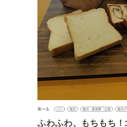
食べる
パン
旭川
旭川・富良野・士別
旭川グ
ふわふわ、もちもち！