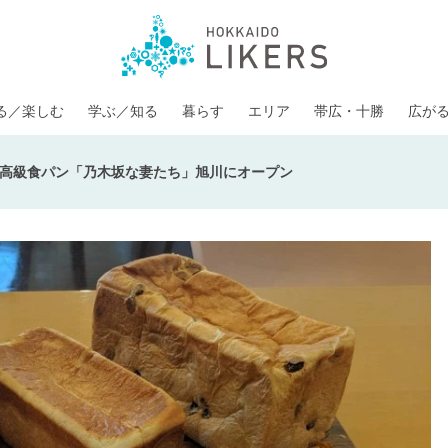
る／楽しむ
学ぶ／知る
暮らす
エリア
帯広・十勝
広が
高級食パン「乃木坂な妻たち」旭川にオープン