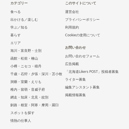
カテゴリー
このサイトについて
食べる
運営会社
出かける／楽しむ
プライバシーポリシー
学ぶ／知る
利用規約
暮らす
Cookieの使用について
エリア
お問い合わせ
旭川・富良野・士別
お問い合わせフォーム
函館・松前・檜山
広告掲載
小樽・ニセコ・積丹
「北海道Likers POST」投稿者募集
千歳・石狩・夕張・深川・苫小牧
ライター募集
洞爺・室蘭・えりも
編集アシスタント募集
稚内・留萌・音威子府
掲載情報募集
網走・知床・北見・紋別
釧路・根室・阿寒・摩周・羅臼
スポットを探す
情熱の仕事人