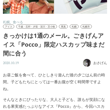
札幌
食べる
アイス
千歳・石狩・夕張・深川・苫小牧
厚真
札幌
札幌市
きっかけは1通のメール。ごきげんア
イス「Pocco」限定ハスカップ味まだ
間に合う
おさげん
2020.10.19
お昼ご飯を食べて、ひとしきり遊んだ後の夕ごはん前の時
間。子どもたちにとっては一番お腹が空く時間帯ですよ
ね。
そんなときにぴったりな、大人と子ども、誰もが笑顔にな
れる果実感たっぷりなアイス『Pocco』から、今回ハスカ