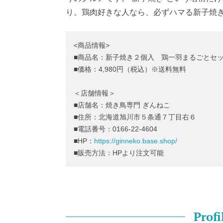
り。鶏肉好きな人なら、必ずハマる新子焼
<商品情報>
■商品名：新子焼き２個入 鶏一羽まるごとセ
■価格：4,980円（税込）※送料無料
＜店舗情報＞
■店舗名：焼き鳥専門 ぎんねこ
■住所：北海道旭川市５条通７丁目右６
■電話番号：0166-22-4604
■HP：
https://ginneko.base.shop/
■販売方法：HPより注文可能
Profi