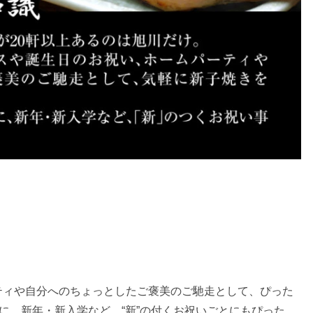
ティや自分へのちょっとしたご褒美のご馳走として、ぴった
けに、新年・新入学など、“新”の付くお祝いごとにもぴった