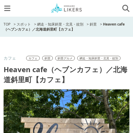
TOP
>
スポット
>
網走・知床斜里・北見・紋別
>
斜里
>
Heaven cafe
（ヘブンカフェ）／北海道斜里町【カフェ】
カフェ
カフェ
斜里
斜里グルメ
網走・知床斜里・北見・紋別
Heaven cafe（ヘブンカフェ）／北海
道斜里町【カフェ】