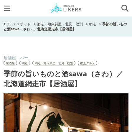
TOP
>
スポット
>
網走・知床斜里・北見・紋別
>
網走
>
季節の旨いもの
と酒sawa（さわ）／北海道網走市【居酒屋】
居酒屋・バー
居酒屋
網走
網走・知床斜里・北見・紋別
網走グルメ
季節の旨いものと酒sawa（さわ）／
北海道網走市【居酒屋】