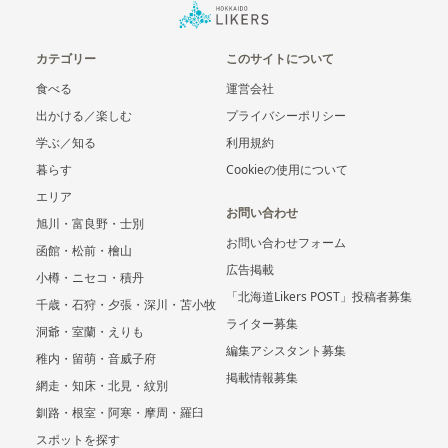
カテゴリー
このサイトについて
食べる
運営会社
出かける／楽しむ
プライバシーポリシー
学ぶ／知る
利用規約
暮らす
Cookieの使用について
エリア
お問い合わせ
旭川・富良野・士別
お問い合わせフォーム
函館・松前・檜山
広告掲載
小樽・ニセコ・積丹
「北海道Likers POST」投稿者募集
千歳・石狩・夕張・深川・苫小牧
ライター募集
洞爺・室蘭・えりも
編集アシスタント募集
稚内・留萌・音威子府
掲載情報募集
網走・知床・北見・紋別
釧路・根室・阿寒・摩周・羅臼
スポットを探す