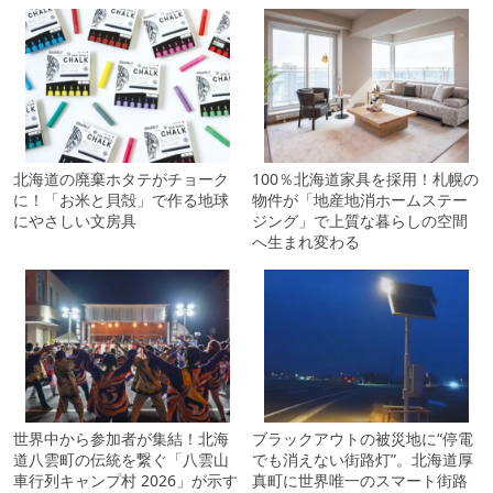
北海道の廃棄ホタテがチョーク
100％北海道家具を採用！札幌の
に！「お米と貝殻」で作る地球
物件が「地産地消ホームステー
にやさしい文房具
ジング」で上質な暮らしの空間
へ生まれ変わる
世界中から参加者が集結！北海
ブラックアウトの被災地に“停電
道八雲町の伝統を繋ぐ「八雲山
でも消えない街路灯”。北海道厚
車行列キャンプ村 2026」が示す
真町に世界唯一のスマート街路