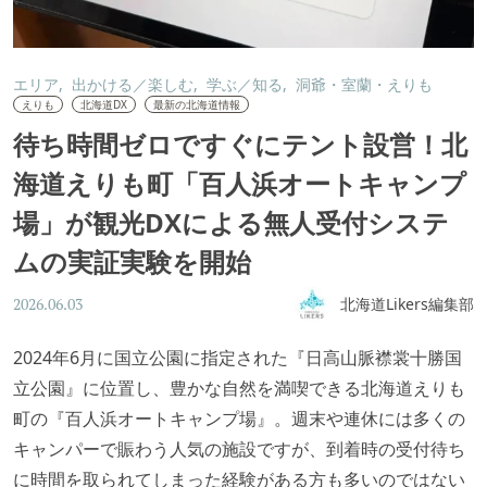
エリア
出かける／楽しむ
学ぶ／知る
洞爺・室蘭・えりも
えりも
北海道DX
最新の北海道情報
待ち時間ゼロですぐにテント設営！北
海道えりも町「百人浜オートキャンプ
場」が観光DXによる無人受付システ
ムの実証実験を開始
北海道Likers編集部
2026.06.03
2024年6月に国立公園に指定された『日高山脈襟裳十勝国
立公園』に位置し、豊かな自然を満喫できる北海道えりも
町の『百人浜オートキャンプ場』。週末や連休には多くの
キャンパーで賑わう人気の施設ですが、到着時の受付待ち
に時間を取られてしまった経験がある方も多いのではない