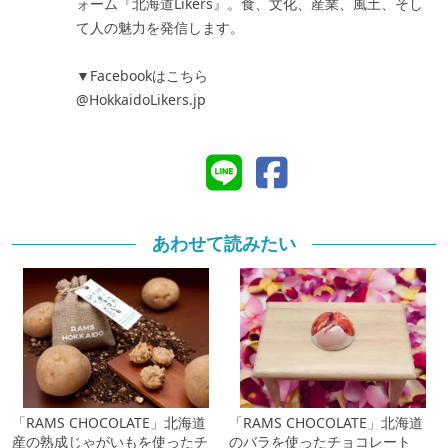
ォーム『北海道Likers』。食、文化、産業、風土、そし
て人の魅力を発信します。
▼Facebookはこちら
@HokkaidoLikers.jp
あわせて読みたい
「RAMS CHOCOLATE」北海道
「RAMS CHOCOLATE」北海道
産の熟成じゃがいもを使ったチ
のバラを使ったチョコレート