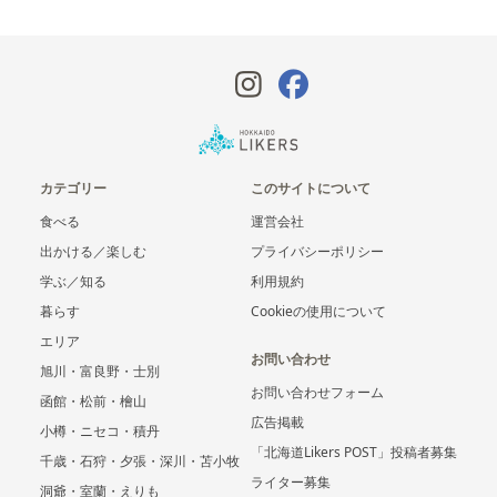
カテゴリー
このサイトについて
食べる
運営会社
出かける／楽しむ
プライバシーポリシー
学ぶ／知る
利用規約
暮らす
Cookieの使用について
エリア
お問い合わせ
旭川・富良野・士別
お問い合わせフォーム
函館・松前・檜山
広告掲載
小樽・ニセコ・積丹
「北海道Likers POST」投稿者募集
千歳・石狩・夕張・深川・苫小牧
ライター募集
洞爺・室蘭・えりも