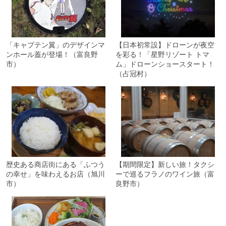
「キャプテン翼」のデザインマ
【日本初常設】ドローンが夜空
ンホール蓋が登場！（富良野
を彩る！「星野リゾート トマ
市）
ム」ドローンショースタート！
（占冠村）
歴史ある商店街にある「ふつう
【期間限定】新しい旅！タクシ
の幸せ」を味わえるお店（旭川
ーで巡るフラノのワイン旅（富
市）
良野市）