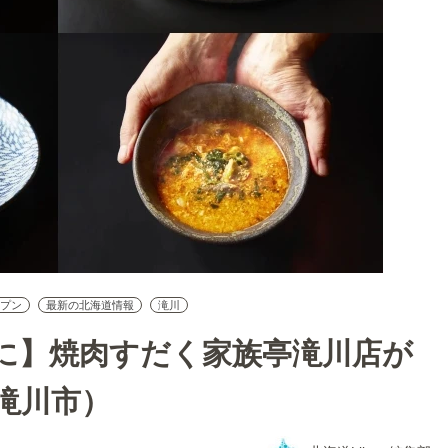
ープン
最新の北海道情報
滝川
に】焼肉すだく家族亭滝川店が
滝川市）