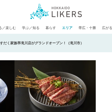
る／楽しむ
学ぶ／知る
暮らす
エリア
帯広・十勝
広が
すだく家族亭滝川店がグランドオープン！（滝川市）