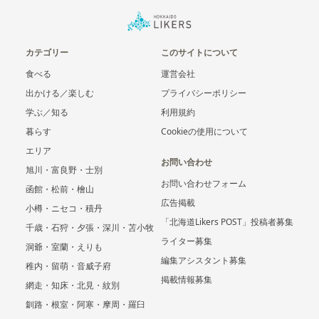
カテゴリー
このサイトについて
食べる
運営会社
出かける／楽しむ
プライバシーポリシー
学ぶ／知る
利用規約
暮らす
Cookieの使用について
エリア
お問い合わせ
旭川・富良野・士別
お問い合わせフォーム
函館・松前・檜山
広告掲載
小樽・ニセコ・積丹
「北海道Likers POST」投稿者募集
千歳・石狩・夕張・深川・苫小牧
ライター募集
洞爺・室蘭・えりも
編集アシスタント募集
稚内・留萌・音威子府
掲載情報募集
網走・知床・北見・紋別
釧路・根室・阿寒・摩周・羅臼