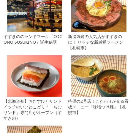
すすきののランドマーク「COC
新進気鋭の人気店がすすきの
ONO SUSUKINO」誕生秘話
に！ リッチな新感覚ラーメン
【札幌市】
【北海道初】おむすびとサンド
待望の2号店！こだわりが光る看
イッチのいいとこどり！「おむ
板メニュー「味噌つけ麺」【札
サンド」専門店がオープン（す
幌市】
すきの）