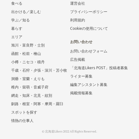
食べる
運営会社
出かける／楽しむ
プライバシーポリシー
学ぶ／知る
利用規約
暮らす
Cookieの使用について
エリア
お問い合わせ
旭川・富良野・士別
お問い合わせフォーム
函館・松前・檜山
広告掲載
小樽・ニセコ・積丹
「北海道Likers POST」投稿者募集
千歳・石狩・夕張・深川・苫小牧
ライター募集
洞爺・室蘭・えりも
編集アシスタント募集
稚内・留萌・音威子府
掲載情報募集
網走・知床・北見・紋別
釧路・根室・阿寒・摩周・羅臼
スポットを探す
情熱の仕事人
© 北海道Likers 2022 All Rights Reserved.