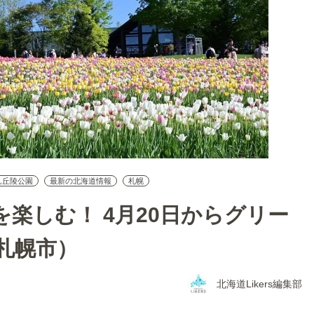
ん丘陵公園
最新の北海道情報
札幌
楽しむ！ 4月20日からグリー
札幌市）
北海道Likers編集部