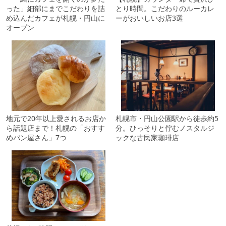
った」細部にまでこだわりを詰
とり時間。こだわりのルーカレ
め込んだカフェが札幌・円山に
ーがおいしいお店3選
オープン
地元で20年以上愛されるお店か
札幌市・円山公園駅から徒歩約5
ら話題店まで！札幌の「おすす
分。ひっそりと佇むノスタルジ
めパン屋さん」7つ
ックな古民家珈琲店