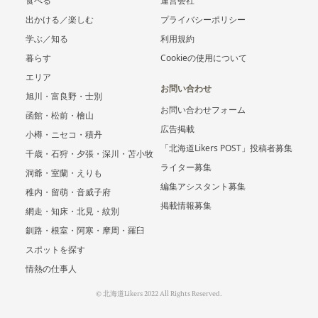
食べる
運営会社
出かける／楽しむ
プライバシーポリシー
学ぶ／知る
利用規約
暮らす
Cookieの使用について
エリア
お問い合わせ
旭川・富良野・士別
お問い合わせフォーム
函館・松前・檜山
広告掲載
小樽・ニセコ・積丹
「北海道Likers POST」投稿者募集
千歳・石狩・夕張・深川・苫小牧
ライター募集
洞爺・室蘭・えりも
編集アシスタント募集
稚内・留萌・音威子府
掲載情報募集
網走・知床・北見・紋別
釧路・根室・阿寒・摩周・羅臼
スポットを探す
情熱の仕事人
© 北海道Likers 2022 All Rights Reserved.