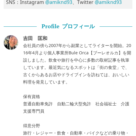
SNS：Instagram
@amiknd93
、Twitter
@amiknd93
プロフィール
Profile
吉田 匡和
会社員の傍ら2007年から副業としてライターを開始。20
16年4月より個人事業所Bule Orca【ブーレオルカ】を開
設しました。飲食や旅行を中心に多数の取材記事を執筆
しています。最近気になるスポットは「街の食堂」で、
古くからあるお店やドライブインを訪ねては、おいしい
料理を発見しています。
保有資格
普通自動車免許 自動二輪大型免許 社会福祉士 介護
支援専門員
得意分野
旅行・レジャー・飲食・自動車・バイクなどの乗り物・