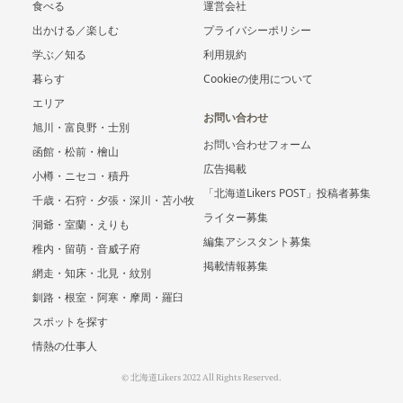
食べる
運営会社
出かける／楽しむ
プライバシーポリシー
学ぶ／知る
利用規約
暮らす
Cookieの使用について
エリア
お問い合わせ
旭川・富良野・士別
お問い合わせフォーム
函館・松前・檜山
広告掲載
小樽・ニセコ・積丹
「北海道Likers POST」投稿者募集
千歳・石狩・夕張・深川・苫小牧
ライター募集
洞爺・室蘭・えりも
編集アシスタント募集
稚内・留萌・音威子府
掲載情報募集
網走・知床・北見・紋別
釧路・根室・阿寒・摩周・羅臼
スポットを探す
情熱の仕事人
© 北海道Likers 2022 All Rights Reserved.