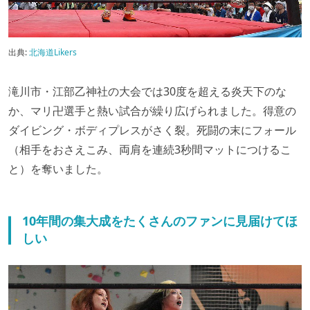
出典:
北海道Likers
滝川市・江部乙神社の大会では30度を超える炎天下のな
か、マリ卍選手と熱い試合が繰り広げられました。得意の
ダイビング・ボディプレスがさく裂。死闘の末にフォール
（相手をおさえこみ、両肩を連続3秒間マットにつけるこ
と）を奪いました。
10年間の集大成をたくさんのファンに見届けてほ
しい